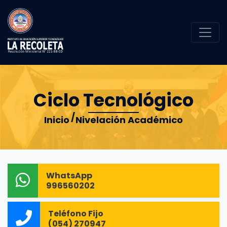
Ciclo Tecnológico
Inicio
Nivelación Académico
WhatsApp
996560202
Teléfono Fijo
(054) 270947