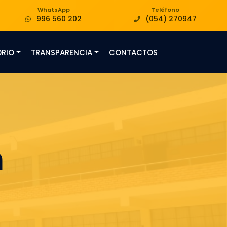
WhatsApp
Teléfono
996 560 202
(054) 270947
ORIO
TRANSPARENCIA
CONTACTOS
n