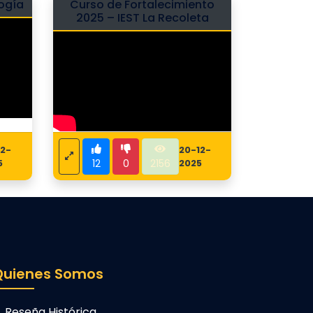
logía
Curso de Fortalecimiento
2025 – IEST La Recoleta
12-
20-12-
12
0
2156
5
2025
Quienes Somos
Reseña Histórica