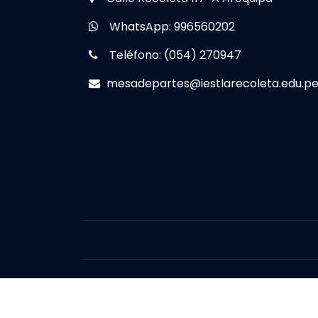
WhatsApp: 996560202
Teléfono: (054) 270947
mesadepartes@iestlarecoleta.edu.p
© 2025 <26href="./">IEST ''LA RECOLETA'' 
Reservados.