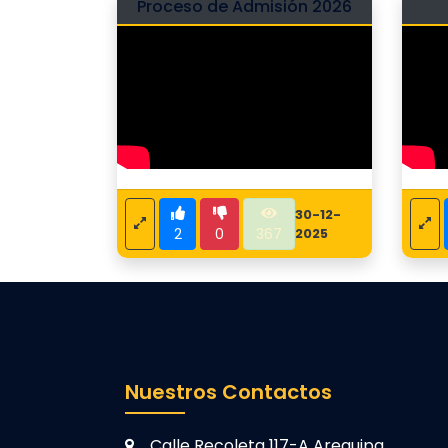
Proceso de Admisión 2026
30-12-
2
0
367
2025
Nuestros Contactos
Calle Recoleta 117-A Arequipa