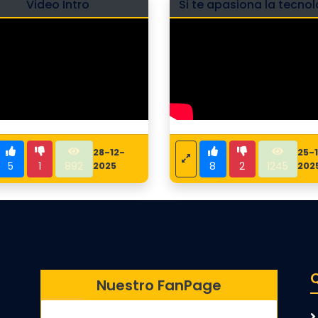
Video Intro
Si te apasiona la tecno
28-12-
25-
5
1
892
8
2
1245
2025
202
Nuestro FanPage